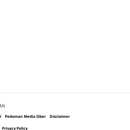
 Us
i
Pedoman Media Siber
Disclaimer
Privacy Policy