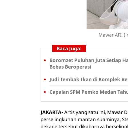
Mawar AFI. (i
Baca Juga:
Boromzet Puluhan Juta Setiap Har
Bebas Beroperasi
Judi Tembak Ikan di Komplek Ber
Capaian SPM Pemko Medan Tahun
JAKARTA-
Artis yang satu ini, Mawar
perselingkuhan mantan suaminya, Sten
dekade tersebut dikabarnya berselin