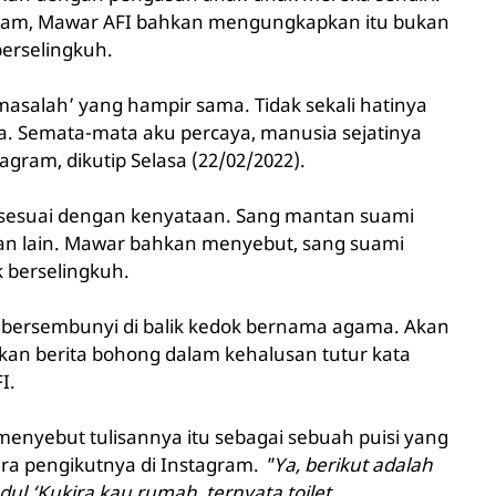
gram, Mawar AFI bahkan mengungkapkan itu bukan
erselingkuh.
asalah’ yang hampir sama. Tidak sekali hatinya
ita. Semata-mata aku percaya, manusia sejatinya
agram, dikutip Selasa (22/02/2022).
sesuai dengan kenyataan. Sang mantan suami
n lain. Mawar bahkan menyebut, sang suami
 berselingkuh.
 bersembunyi di balik kedok bernama agama. Akan
kan berita bohong dalam kehalusan tutur kata
I.
enyebut tulisannya itu sebagai sebuah puisi yang
a pengikutnya di Instagram.
"Ya, berikut adalah
dul ‘Kukira kau rumah, ternyata toilet