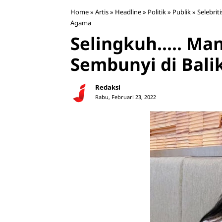
Home
»
Artis
»
Headline
»
Politik
»
Publik
»
Selebriti
Agama
Selingkuh..... M
Sembunyi di Bal
Redaksi
Rabu, Februari 23, 2022